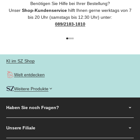
Benötigen Sie Hilfe bei Ihrer Bestellung?
Unser
Shop-Kundenservice
hilft Ihnen gerne werktags von 7
bis 20 Uhr (samstags bis 12:30 Uhr) unter:
089/2183-1810
Gehe zu Element 1
Gehe zu Element 2
Gehe zu Element 3
Gehe zu Element 4
KI im SZ Shop
Welt entdecken
Weitere Produkte
Haben Sie noch
Fragen?
Unsere Filiale