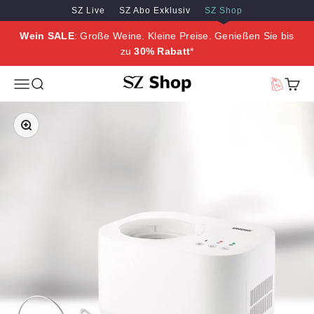
Zum Inhalt springen
Zum Hauptinhalt springen
SZ Live
SZ Abo Exklusiv
SZ Shop
Wein SALE
: Große Weine. Kleine Preise. Genießen Sie bis
zu
30% Rabatt
*
SZ Erleben
Menü
Suche
Vorteilswe
Waren
Bild vergrößern