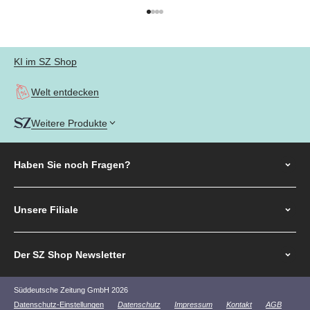
Gehe zu Element 1
Gehe zu Element 2
Gehe zu Element 3
Gehe zu Element 4
KI im SZ Shop
Welt entdecken
Weitere Produkte
Haben Sie noch
Fragen?
Unsere Filiale
Der SZ Shop Newsletter
Süddeutsche Zeitung GmbH 2026
Datenschutz-Einstellungen
Datenschutz
Impressum
Kontakt
AGB