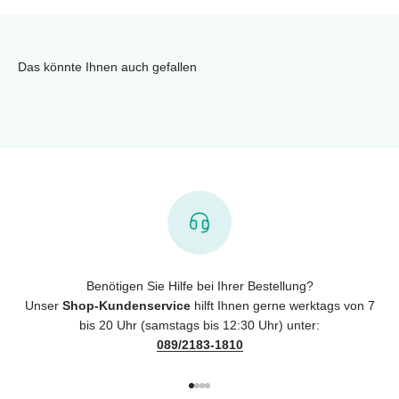
Das könnte Ihnen auch gefallen
Benötigen Sie Hilfe bei Ihrer Bestellung?
Unser
Shop-Kundenservice
hilft Ihnen gerne werktags von 7
bis 20 Uhr (samstags bis 12:30 Uhr) unter:
089/2183-1810
Gehe zu Element 1
Gehe zu Element 2
Gehe zu Element 3
Gehe zu Element 4