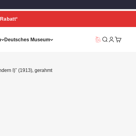
Rabatt
*
n
Deutsches Museum
Vorteilswelt
Suche
Warenkor
ndern I)" (1913), gerahmt