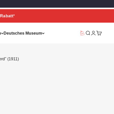
Rabatt
*
n
Deutsches Museum
Vorteilswelt
Suche
Warenkor
rd" (1911)