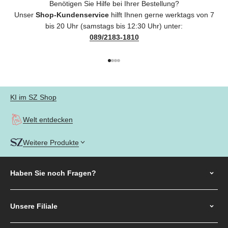
Benötigen Sie Hilfe bei Ihrer Bestellung?
Unser
Shop-Kundenservice
hilft Ihnen gerne werktags von 7
bis 20 Uhr (samstags bis 12:30 Uhr) unter:
089/2183-1810
Gehe zu Element 1
Gehe zu Element 2
Gehe zu Element 3
Gehe zu Element 4
KI im SZ Shop
Welt entdecken
Weitere Produkte
Haben Sie noch
Fragen?
Unsere Filiale