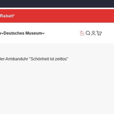
Rabatt
*
n
Deutsches Museum
Vorteilswelt
Suche
Warenkor
er-Armbanduhr "Schönheit ist zeitlos"