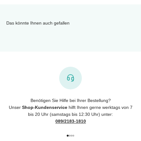
Das könnte Ihnen auch gefallen
Benötigen Sie Hilfe bei Ihrer Bestellung?
Unser
Shop-Kundenservice
hilft Ihnen gerne werktags von 7
bis 20 Uhr (samstags bis 12:30 Uhr) unter:
089/2183-1810
Gehe zu Element 1
Gehe zu Element 2
Gehe zu Element 3
Gehe zu Element 4