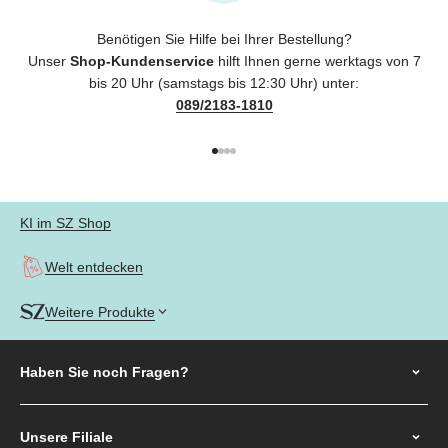
Benötigen Sie Hilfe bei Ihrer Bestellung?
Unser
Shop-Kundenservice
hilft Ihnen gerne werktags von 7
bis 20 Uhr (samstags bis 12:30 Uhr) unter:
089/2183-1810
Gehe zu Element 1
Gehe zu Element 2
Gehe zu Element 3
Gehe zu Element 4
KI im SZ Shop
Welt entdecken
Weitere Produkte
Haben Sie noch
Fragen?
Unsere Filiale