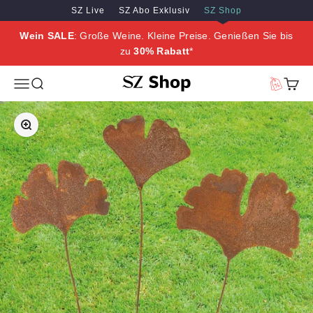
Zum Inhalt springen
Zum Hauptinhalt springen
SZ Live
SZ Abo Exklusiv
SZ Shop
Wein SALE
: Große Weine. Kleine Preise. Genießen Sie bis
zu
30% Rabatt
*
SZ Erleben
Menü
Suche
Vorteilswe
Waren
Bild vergrößern