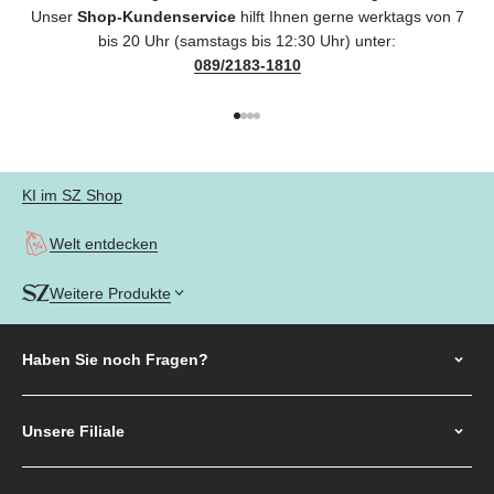
Unser
Shop-Kundenservice
hilft Ihnen gerne werktags von 7
bis 20 Uhr (samstags bis 12:30 Uhr) unter:
089/2183-1810
Gehe zu Element 1
Gehe zu Element 2
Gehe zu Element 3
Gehe zu Element 4
KI im SZ Shop
Welt entdecken
Weitere Produkte
Haben Sie noch
Fragen?
Unsere Filiale