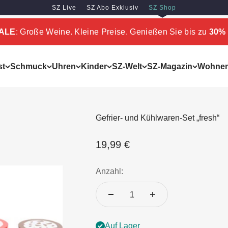
SZ Live
SZ Abo Exklusiv
SZ Shop
SALE
: Große Weine. Kleine Preise. Genießen Sie bis zu
30% 
st
Schmuck
Uhren
Kinder
SZ-Welt
SZ-Magazin
Wohne
Gefrier- und Kühlwaren-Set „fresh“
Angebot
19,99 €
Anzahl:
Auf Lager