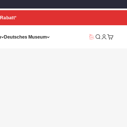
Rabatt
*
n
Deutsches Museum
Vorteilswelt
Suche
Warenkor