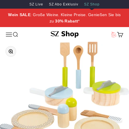
Zum Inhalt springen
Zum Hauptinhalt springen
SZ Live
SZ Abo Exklusiv
SZ Shop
Wein SALE
: Große Weine. Kleine Preise. Genießen Sie bis
zu
30% Rabatt
*
SZ Erleben
Menü
Suche
Vorteilswe
Waren
Bild vergrößern