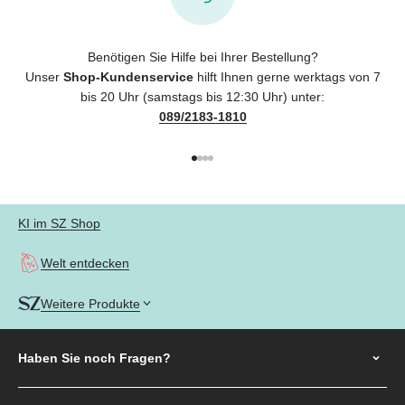
Benötigen Sie Hilfe bei Ihrer Bestellung?
Unser
Shop-Kundenservice
hilft Ihnen gerne werktags von 7
bis 20 Uhr (samstags bis 12:30 Uhr) unter:
089/2183-1810
Gehe zu Element 1
Gehe zu Element 2
Gehe zu Element 3
Gehe zu Element 4
KI im SZ Shop
Welt entdecken
Weitere Produkte
Haben Sie noch
Fragen?