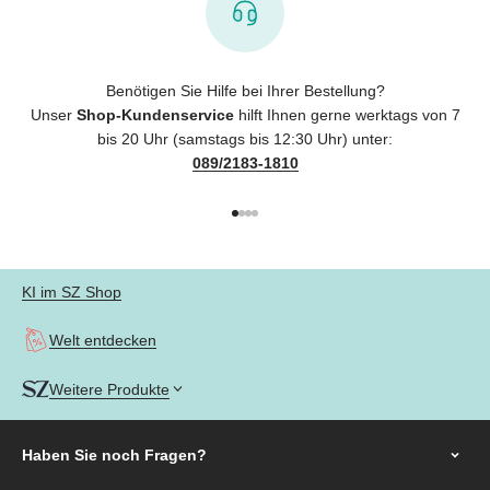
Benötigen Sie Hilfe bei Ihrer Bestellung?
Unser
Shop-Kundenservice
hilft Ihnen gerne werktags von 7
bis 20 Uhr (samstags bis 12:30 Uhr) unter:
089/2183-1810
Gehe zu Element 1
Gehe zu Element 2
Gehe zu Element 3
Gehe zu Element 4
KI im SZ Shop
Welt entdecken
Weitere Produkte
Haben Sie noch
Fragen?