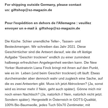
For shipping outside Germany, please contact
us:
giftshop@sz-magazin.de
Pour l'expédition en dehors de l'Allemagne : veuillez
envoyer un e-mail à
giftshop@sz-magazin.de
Die Küche. Schier unendliche Teller-, Tassen- und
Besteckmengen. Wir schreiben das Jahr 2021. Diese
Geschirrtücher sind die Antwort darauf, wie die oft lästige
Aufgabe "Geschirr trocknen" endlich zu einer zumindest
halbwegs erfreulichen Angelegenheit werden kann. Die New
Yorker Illustratorin Liana Finck bringt mit ihnen auf den Punkt,
wie es im Leben (und beim Geschirr trocknen) oft läuft: Etwas
durcheinander aber dennoch wahr und zugleich eine Sache, auf
die es zwei Antworten gibt. Muss ich jetzt Abtrocknen? (Ja, sonst
wird es immer mehr // Nein, geht auch später). Gönne mich mir
noch einen Nachtisch? (Ja, natürlich // Nein, natürlich nicht jetzt.
Sondern später). Hergestellt in Österreich in GOTS-Qualität,
100% Bio-Baumwolle, jedes Tuch 50x70 Zentimeter, mit