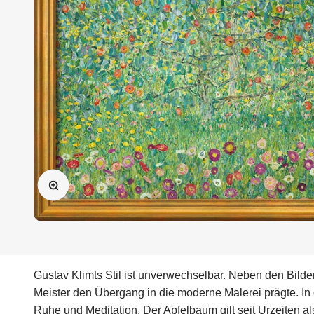
Bild vergrößern
Gustav Klimts Stil ist unverwechselbar. Neben den Bild
Meister den Übergang in die moderne Malerei prägte. In 
Ruhe und Meditation. Der Apfelbaum gilt seit Urzeiten a