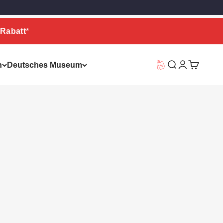
Rabatt
*
n
Deutsches Museum
Vorteilswelt
Suche
Warenkor