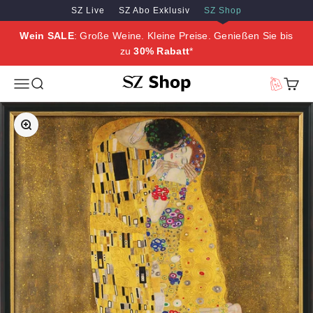
Zum Inhalt springen
Zum Hauptinhalt springen
SZ Live
SZ Abo Exklusiv
SZ Shop
Wein SALE
: Große Weine. Kleine Preise. Genießen Sie bis
zu
30% Rabatt
*
SZ Erleben
Menü
Suche
Vorteilswe
Waren
Bild vergrößern