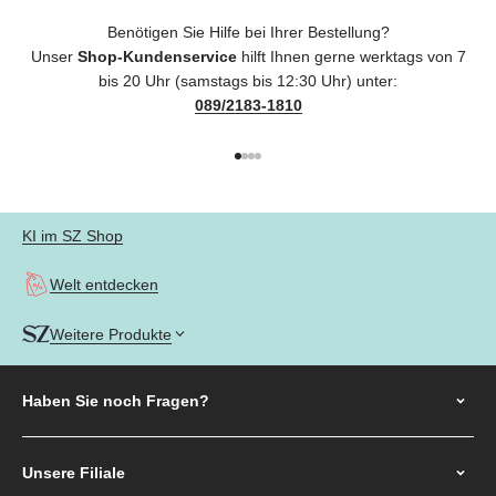
Benötigen Sie Hilfe bei Ihrer Bestellung?
Unser
Shop-Kundenservice
hilft Ihnen gerne werktags von 7
bis 20 Uhr (samstags bis 12:30 Uhr) unter:
089/2183-1810
Gehe zu Element 1
Gehe zu Element 2
Gehe zu Element 3
Gehe zu Element 4
KI im SZ Shop
Welt entdecken
Weitere Produkte
Haben Sie noch
Fragen?
Unsere Filiale