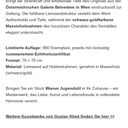
bringt die Strahlkraft und emotionale Tiefe des Originals aus der
Österreichischen Galerie Belvedere in Wien
eindrucksvoll zur
Geltung. Die fühlbare Leinwandstruktur verleiht dem Werk
Authentizität und Tiefe, während der
schwarz-goldfarbene
Massivholzrahmen
den luxuriösen Charakter des Gemäldes
elegant unterstreicht.
Limitierte Auflage:
980 Exemplare, jeweils mit rückseitig
nummeriertem Echtheitszertifikat
.
Format:
70 × 70 cm
Material:
Leinwand auf Holzkeilrahmen, gerahmt in Massivholz
(schwarz/gold)
Bringen Sie ein Stück
Wiener Jugendstil
in Ihr Zuhause – ein
Meisterwerk, das Liebe, Kunst und Lebensfreude in vollendeter
Harmonie vereint.
Weitere Kunstwerke von Gustav Klimt finden Sie hier >>