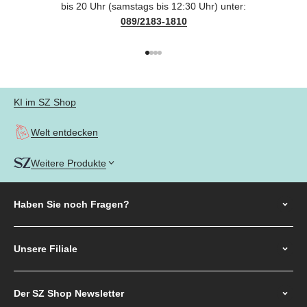
bis 20 Uhr (samstags bis 12:30 Uhr) unter:
089/2183-1810
Gehe zu Element 1
Gehe zu Element 2
Gehe zu Element 3
Gehe zu Element 4
KI im SZ Shop
Welt entdecken
Weitere Produkte
Haben Sie noch
Fragen?
Unsere Filiale
Der SZ Shop Newsletter