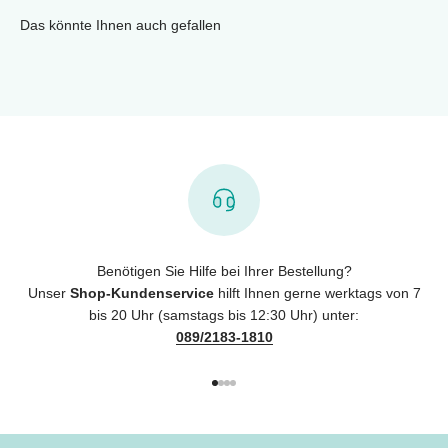
Das könnte Ihnen auch gefallen
Benötigen Sie Hilfe bei Ihrer Bestellung?
Unser
Shop-Kundenservice
hilft Ihnen gerne werktags von 7
bis 20 Uhr (samstags bis 12:30 Uhr) unter:
089/2183-1810
Gehe zu Element 1
Gehe zu Element 2
Gehe zu Element 3
Gehe zu Element 4