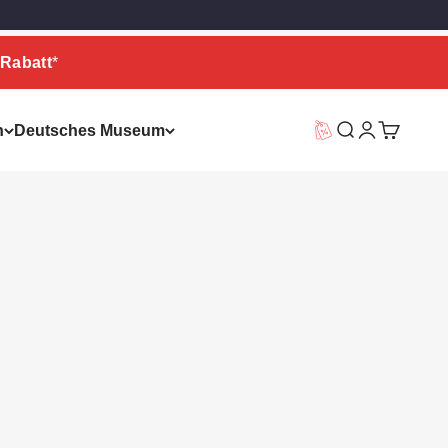
Rabatt
*
n
Deutsches Museum
Vorteilswelt
Suche
Warenkor