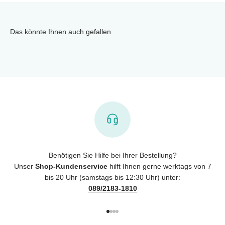
Das könnte Ihnen auch gefallen
Benötigen Sie Hilfe bei Ihrer Bestellung?
Unser
Shop-Kundenservice
hilft Ihnen gerne werktags von 7
bis 20 Uhr (samstags bis 12:30 Uhr) unter:
089/2183-1810
Gehe zu Element 1
Gehe zu Element 2
Gehe zu Element 3
Gehe zu Element 4