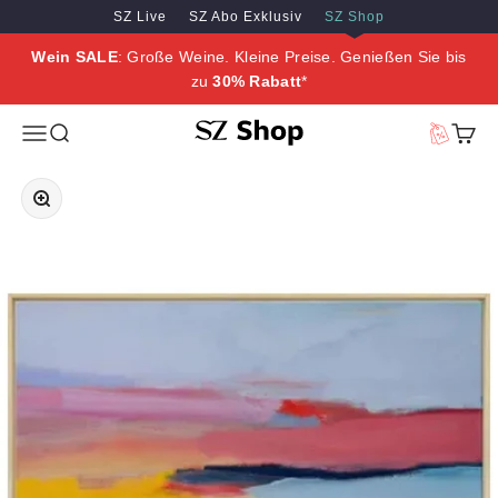
Zum Inhalt springen
Zum Hauptinhalt springen
SZ Live
SZ Abo Exklusiv
SZ Shop
Wein SALE
: Große Weine. Kleine Preise. Genießen Sie bis
zu
30% Rabatt
*
SZ Erleben
Menü
Suche
Vorteilswe
Waren
Bild vergrößern