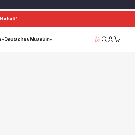
Rabatt
*
n
Deutsches Museum
Vorteilswelt
Suche
Warenkor