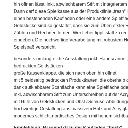
hin öffnen lässt. Inkl. abwischbarem Stift mit integrie
Dann darf diese Spielkasse aus der Produktlinie „fresh“
einen bestehenden Kaufladen oder eine andere Spielflä
Geldstücke sind so gestaltet, dass sie zum Üben erster
Zählen und Rechnen lernen. Wer lieber tippt, statt zu re
eingeben. Die hochwertige Verarbeitung mit robustem H
Spielspaß verspricht!
besonders umfangreiche Ausstattung inkl. Handscanner, 
bedruckten Geldstücken
große Kassenklappe, die sich nach oben hin öffnet
mit 5 beidseitig bedruckten Produktkarten, die oberhal
dank aufklebbarer Scanfläche kann eine Spielfläche o
inkl. abwischbarem Stift zum Unterschreiben auf der Acr
mit Hilfe von Geldstücken und Obst-/Gemüse-Abbildung
hochwertige Gestaltung aus massivem Holz und Acrylglas,
modernes schlicht-nordisches Design mit hohem sichtba
Empfehlung: Passend dazu der Kaufladen "fresh"