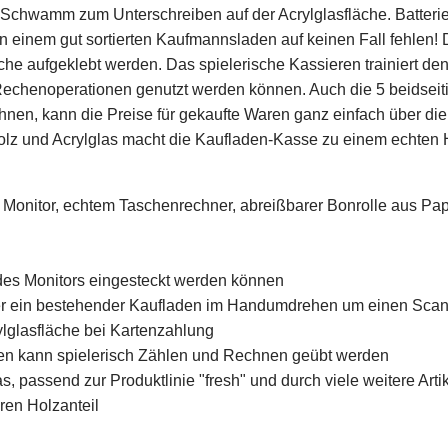
rtem Schwamm zum Unterschreiben auf der Acrylglasfläche. Batter
 in einem gut sortierten Kaufmannsladen auf keinen Fall fehlen
che aufgeklebt werden. Das spielerische Kassieren trainiert d
 Rechenoperationen genutzt werden können. Auch die 5 beidsei
chnen, kann die Preise für gekaufte Waren ganz einfach über die
olz und Acrylglas macht die Kaufladen-Kasse zu einem echten
Monitor, echtem Taschenrechner, abreißbarer Bonrolle aus Papi
b des Monitors eingesteckt werden können
der ein bestehender Kaufladen im Handumdrehen um einen Scan
ylglasfläche bei Kartenzahlung
en kann spielerisch Zählen und Rechnen geübt werden
 passend zur Produktlinie "fresh" und durch viele weitere Arti
ren Holzanteil