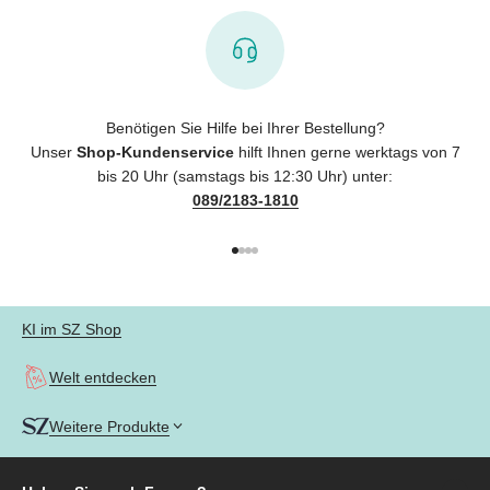
Benötigen Sie Hilfe bei Ihrer Bestellung?
Unser
Shop-Kundenservice
hilft Ihnen gerne werktags von 7
bis 20 Uhr (samstags bis 12:30 Uhr) unter:
089/2183-1810
Gehe zu Element 1
Gehe zu Element 2
Gehe zu Element 3
Gehe zu Element 4
KI im SZ Shop
Welt entdecken
Weitere Produkte