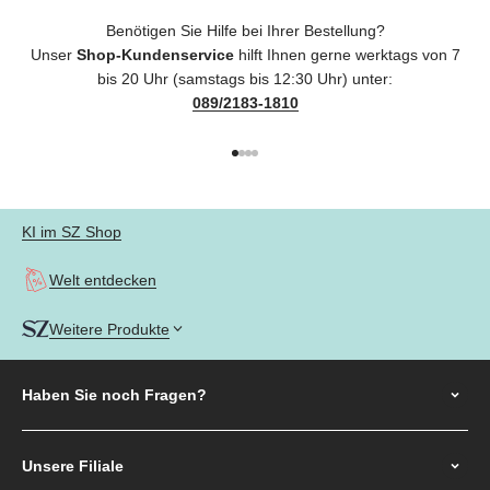
Benötigen Sie Hilfe bei Ihrer Bestellung?
Unser
Shop-Kundenservice
hilft Ihnen gerne werktags von 7
bis 20 Uhr (samstags bis 12:30 Uhr) unter:
089/2183-1810
Gehe zu Element 1
Gehe zu Element 2
Gehe zu Element 3
Gehe zu Element 4
KI im SZ Shop
Welt entdecken
Weitere Produkte
Haben Sie noch
Fragen?
Unsere Filiale