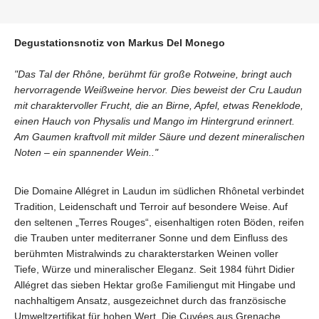
Degustationsnotiz von Markus Del Monego
"Das Tal der Rhône, berühmt für große Rotweine, bringt auch
hervorragende Weißweine hervor. Dies beweist der Cru Laudun
mit charaktervoller Frucht, die an Birne, Apfel, etwas Reneklode,
einen Hauch von Physalis und Mango im Hintergrund erinnert.
Am Gaumen kraftvoll mit milder Säure und dezent mineralischen
Noten – ein spannender Wein.."
Die Domaine Allégret in Laudun im südlichen Rhônetal verbindet
Tradition, Leidenschaft und Terroir auf besondere Weise. Auf
den seltenen „Terres Rouges“, eisenhaltigen roten Böden, reifen
die Trauben unter mediterraner Sonne und dem Einfluss des
berühmten Mistralwinds zu charakterstarken Weinen voller
Tiefe, Würze und mineralischer Eleganz. Seit 1984 führt Didier
Allégret das sieben Hektar große Familiengut mit Hingabe und
nachhaltigem Ansatz, ausgezeichnet durch das französische
Umweltzertifikat für hohen Wert. Die Cuvées aus Grenache,