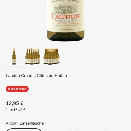
Laudun Cru des Côtes du Rhône
Mengenrabatt
Angebot
12,95 €
1 l = 16,40 €
Anzahl:
Einzelflasche