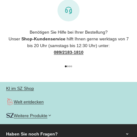
Benötigen Sie Hilfe bei Ihrer Bestellung?
Unser
Shop-Kundenservice
hilft Ihnen gerne werktags von 7
bis 20 Uhr (samstags bis 12:30 Uhr) unter:
089/2183-1810
Gehe zu Element 1
Gehe zu Element 2
Gehe zu Element 3
Gehe zu Element 4
KI im SZ Shop
Welt entdecken
Weitere Produkte
Haben Sie noch
Fragen?