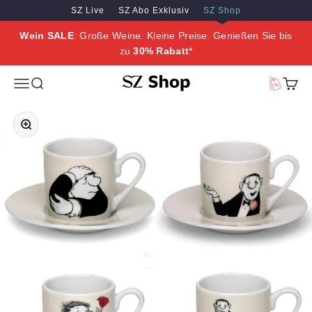
Zum Inhalt springen
Zum Hauptinhalt springen
SZ Live
SZ Abo Exklusiv
SZ Shop
Wein SALE
: Große Weine. Kleine Preise. Genießen Sie bis
zu
30% Rabatt
*
SZ Erleben
Menü
Suche
Vorteilswe
Waren
Bild vergrößern