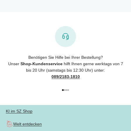
Benötigen Sie Hilfe bei Ihrer Bestellung?
Unser
Shop-Kundenservice
hilft Ihnen gerne werktags von 7
bis 20 Uhr (samstags bis 12:30 Uhr) unter:
089/2183-1810
Gehe zu Element 1
Gehe zu Element 2
Gehe zu Element 3
Gehe zu Element 4
KI im SZ Shop
Welt entdecken