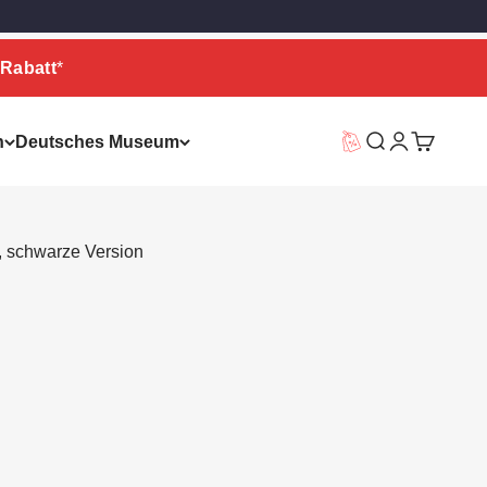
Rabatt
*
n
Deutsches Museum
Vorteilswelt
Suche
Warenkor
", schwarze Version