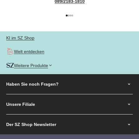
089/2183-1810
Gehe zu Element 1
Gehe zu Element 2
Gehe zu Element 3
Gehe zu Element 4
KI im SZ Shop
Welt entdecken
Weitere Produkte
Haben Sie noch
Fragen?
Unsere Filiale
Der SZ Shop Newsletter