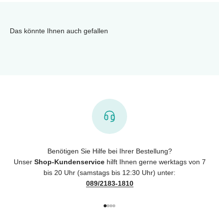
Das könnte Ihnen auch gefallen
Benötigen Sie Hilfe bei Ihrer Bestellung?
Unser
Shop-Kundenservice
hilft Ihnen gerne werktags von 7
bis 20 Uhr (samstags bis 12:30 Uhr) unter:
089/2183-1810
Gehe zu Element 1
Gehe zu Element 2
Gehe zu Element 3
Gehe zu Element 4