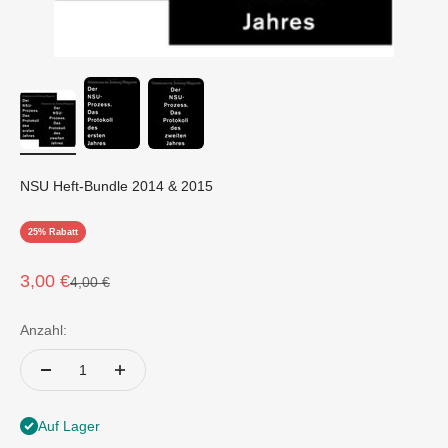
NSU Heft-Bundle 2014 & 2015
25% Rabatt
Angebot
3,00 €
Regulärer Preis
4,00 €
Anzahl:
Auf Lager