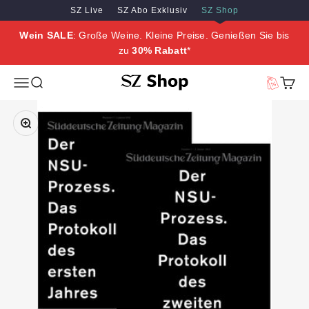
Zum Inhalt springen
Zum Hauptinhalt springen
SZ Live
SZ Abo Exklusiv
SZ Shop
Wein SALE
: Große Weine. Kleine Preise. Genießen Sie bis
zu
30% Rabatt
*
SZ Erleben
Menü
Suche
Vorteilswe
Waren
Bild vergrößern