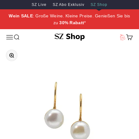
Zum Inhalt springen
Zum Hauptinhalt springen
SZ Live
SZ Abo Exklusiv
SZ Shop
Wein SALE
: Große Weine. Kleine Preise. Genießen Sie bis
zu
30% Rabatt
*
SZ Erleben
Menü
Suche
Vorteilswe
Waren
Bild vergrößern