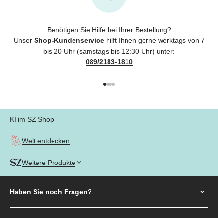
Benötigen Sie Hilfe bei Ihrer Bestellung?
Unser
Shop-Kundenservice
hilft Ihnen gerne werktags von 7
bis 20 Uhr (samstags bis 12:30 Uhr) unter:
089/2183-1810
Gehe zu Element 1
Gehe zu Element 2
Gehe zu Element 3
Gehe zu Element 4
KI im SZ Shop
Welt entdecken
Weitere Produkte
Haben Sie noch
Fragen?