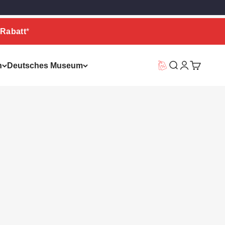
Rabatt
*
n
Deutsches Museum
Vorteilswelt
Suche
Warenkor