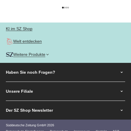
Gehe zu Element 1
Gehe zu Element 2
Gehe zu Element 3
Gehe zu Element 4
KI im SZ Shop
Welt entdecken
Weitere Produkte
Haben Sie noch
Fragen?
Unsere Filiale
Der SZ Shop Newsletter
Süddeutsche Zeitung GmbH 2026