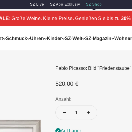
SZ Live
SZ Abo Exklusiv
SZ Shop
SALE
: Große Weine. Kleine Preise. Genießen Sie bis zu
30% 
st
Schmuck
Uhren
Kinder
SZ-Welt
SZ-Magazin
Wohne
Pablo Picasso: Bild "Friedenstaube"
Angebot
520,00 €
Anzahl:
Auf Lager