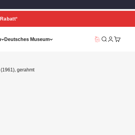
Rabatt
*
n
Deutsches Museum
Vorteilswelt
Suche
Warenkor
 (1961), gerahmt