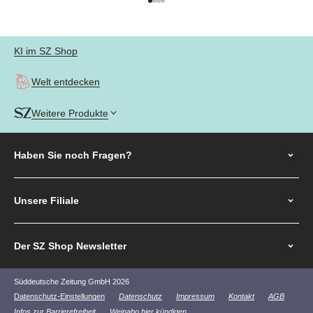
Gehe zu Element 1
Gehe zu Element 2
Gehe zu Element 3
Gehe zu Element 4
KI im SZ Shop
Welt entdecken
Weitere Produkte
Haben Sie noch
Fragen?
Unsere Filiale
Der SZ Shop Newsletter
Süddeutsche Zeitung GmbH 2026
Datenschutz-Einstellungen
Datenschutz
Impressum
Kontakt
AGB
Infos zur Barrierefreiheit
Weinabo hier kündigen