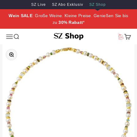
Zum Inhalt springen
Zum Hauptinhalt springen
SZ Live
SZ Abo Exklusiv
SZ Shop
Wein SALE
: Große Weine. Kleine Preise. Genießen Sie bis
zu
30% Rabatt
*
SZ Erleben
Menü
Suche
Vorteilswe
Waren
Bild vergrößern