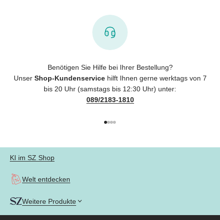
Benötigen Sie Hilfe bei Ihrer Bestellung?
Unser
Shop-Kundenservice
hilft Ihnen gerne werktags von 7
bis 20 Uhr (samstags bis 12:30 Uhr) unter:
089/2183-1810
Gehe zu Element 1
Gehe zu Element 2
Gehe zu Element 3
Gehe zu Element 4
KI im SZ Shop
Welt entdecken
Weitere Produkte