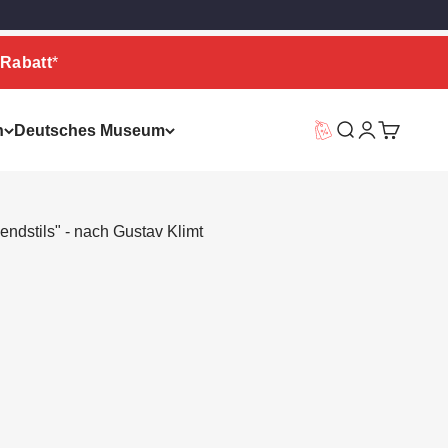
Rabatt
*
n
Deutsches Museum
Vorteilswelt
Suche
Warenkor
endstils" - nach Gustav Klimt