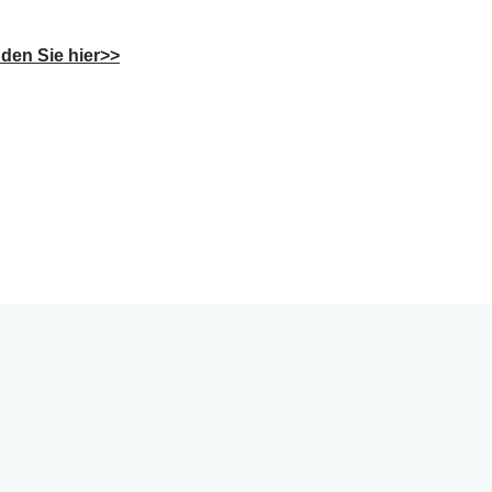
den Sie hie
r
>>