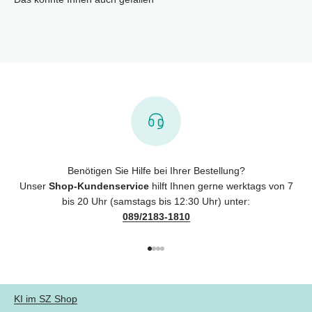
Benötigen Sie Hilfe bei Ihrer Bestellung?
Unser
Shop-Kundenservice
hilft Ihnen gerne werktags von 7
bis 20 Uhr (samstags bis 12:30 Uhr) unter:
089/2183-1810
Gehe zu Element 1
Gehe zu Element 2
Gehe zu Element 3
Gehe zu Element 4
KI im SZ Shop