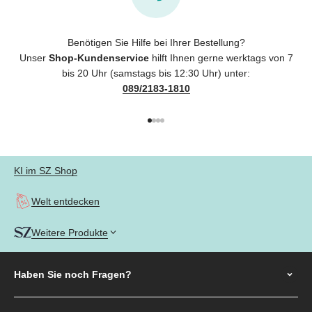
Benötigen Sie Hilfe bei Ihrer Bestellung?
Unser
Shop-Kundenservice
hilft Ihnen gerne werktags von 7
bis 20 Uhr (samstags bis 12:30 Uhr) unter:
089/2183-1810
Gehe zu Element 1
Gehe zu Element 2
Gehe zu Element 3
Gehe zu Element 4
KI im SZ Shop
Welt entdecken
Weitere Produkte
Haben Sie noch
Fragen?