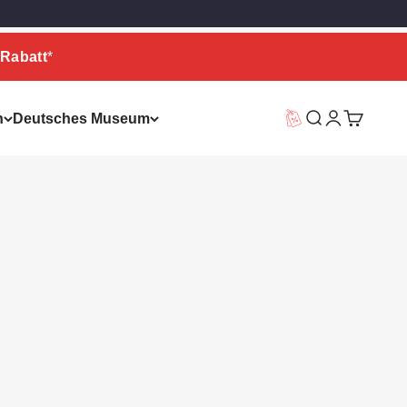
Rabatt
*
n
Deutsches Museum
Vorteilswelt
Suche
Warenkor