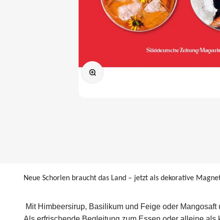
Bild vergrößern
Neue Schorlen braucht das Land – jetzt als dekorative Magnet
Mit Himbeersirup, Basilikum und Feige oder Mangosaft u
Als erfrischende Begleitung zum Essen oder alleine al