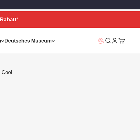
Rabatt
*
n
Deutsches Museum
Vorteilswelt
Suche
Warenkor
 Cool