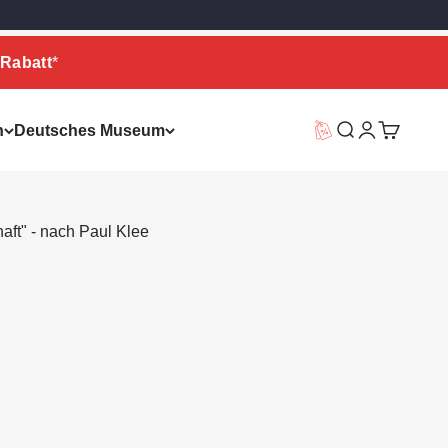
Rabatt
*
n
Deutsches Museum
Vorteilswelt
Suche
Warenkor
ft" - nach Paul Klee