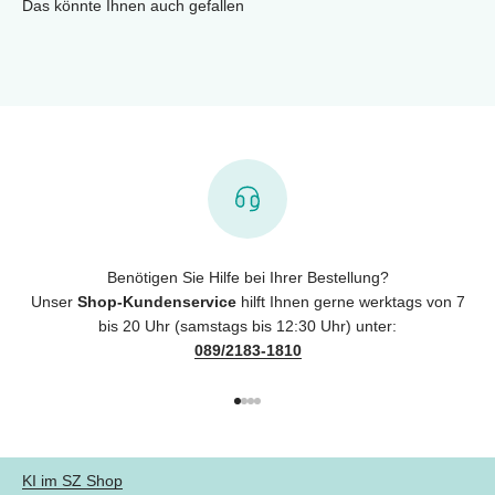
Das könnte Ihnen auch gefallen
Benötigen Sie Hilfe bei Ihrer Bestellung?
Unser
Shop-Kundenservice
hilft Ihnen gerne werktags von 7
bis 20 Uhr (samstags bis 12:30 Uhr) unter:
089/2183-1810
Gehe zu Element 1
Gehe zu Element 2
Gehe zu Element 3
Gehe zu Element 4
KI im SZ Shop