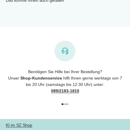
Das könnte Ihnen auch gefallen
Benötigen Sie Hilfe bei Ihrer Bestellung?
Unser
Shop-Kundenservice
hilft Ihnen gerne werktags von 7
bis 20 Uhr (samstags bis 12:30 Uhr) unter:
089/2183-1810
Gehe zu Element 1
Gehe zu Element 2
Gehe zu Element 3
Gehe zu Element 4
KI im SZ Shop