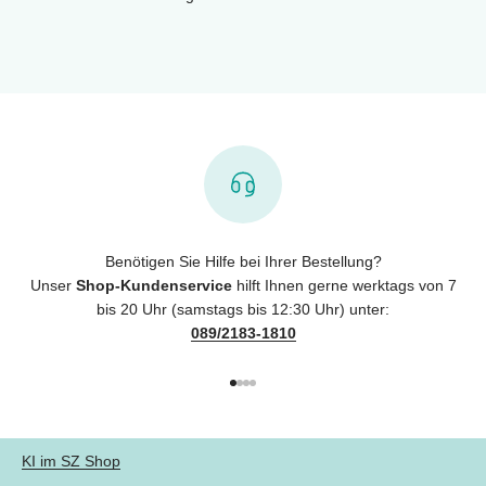
Benötigen Sie Hilfe bei Ihrer Bestellung?
Unser
Shop-Kundenservice
hilft Ihnen gerne werktags von 7
bis 20 Uhr (samstags bis 12:30 Uhr) unter:
089/2183-1810
Gehe zu Element 1
Gehe zu Element 2
Gehe zu Element 3
Gehe zu Element 4
KI im SZ Shop