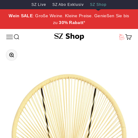
Zum Inhalt springen
Zum Hauptinhalt springen
SZ Live
SZ Abo Exklusiv
SZ Shop
Wein SALE
: Große Weine. Kleine Preise. Genießen Sie bis
zu
30% Rabatt
*
SZ Erleben
Menü
Suche
Vorteilswe
Waren
Bild vergrößern