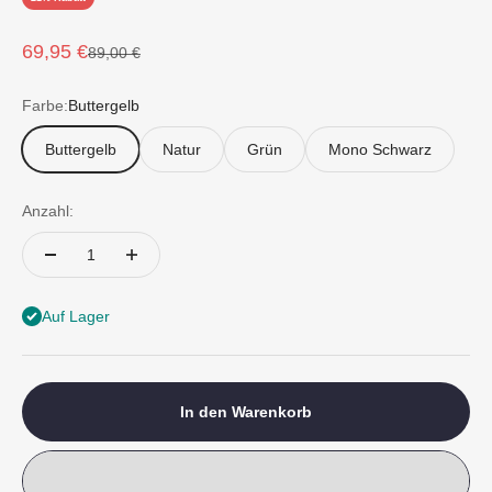
Angebot
69,95 €
Regulärer Preis
89,00 €
Farbe:
Buttergelb
Buttergelb
Natur
Grün
Mono Schwarz
Anzahl:
Auf Lager
In den Warenkorb