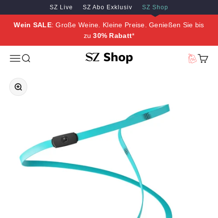
Zum Inhalt springen
Zum Hauptinhalt springen
SZ Live
SZ Abo Exklusiv
SZ Shop
Wein SALE
: Große Weine. Kleine Preise. Genießen Sie bis
zu
30% Rabatt
*
SZ Erleben
Menü
Suche
Vorteilswe
Waren
Bild vergrößern