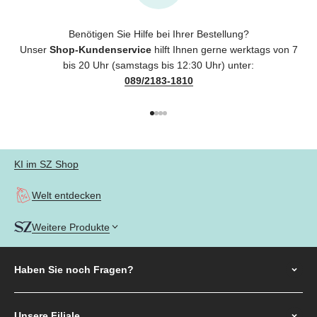
Benötigen Sie Hilfe bei Ihrer Bestellung?
Unser
Shop-Kundenservice
hilft Ihnen gerne werktags von 7
bis 20 Uhr (samstags bis 12:30 Uhr) unter:
089/2183-1810
Gehe zu Element 1
Gehe zu Element 2
Gehe zu Element 3
Gehe zu Element 4
KI im SZ Shop
Welt entdecken
Weitere Produkte
Haben Sie noch
Fragen?
Unsere Filiale