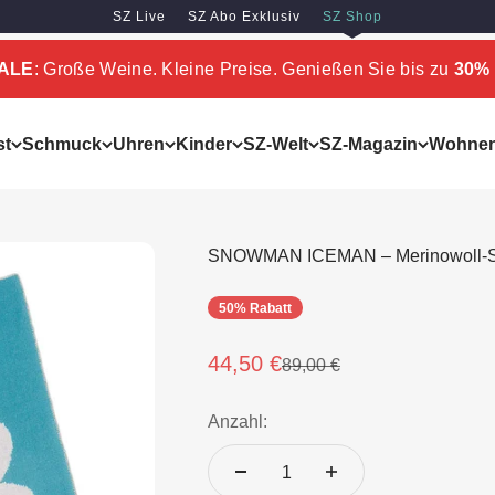
SZ Live
SZ Abo Exklusiv
SZ Shop
SALE
: Große Weine. Kleine Preise. Genießen Sie bis zu
30% 
st
Schmuck
Uhren
Kinder
SZ-Welt
SZ-Magazin
Wohne
SNOWMAN ICEMAN – Merinowoll-Sc
50% Rabatt
Angebot
44,50 €
Regulärer Preis
89,00 €
Anzahl: