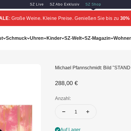
SZ Live
SZ Abo Exklusiv
SZ Shop
SALE
: Große Weine. Kleine Preise. Genießen Sie bis zu
30% 
st
Schmuck
Uhren
Kinder
SZ-Welt
SZ-Magazin
Wohne
Michael Pfannschmidt: Bild "STAND
Angebot
288,00 €
Anzahl:
Auf Lager