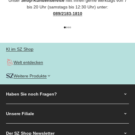
Unser
Shop-Kundenservice
hilft Ihnen gerne werktags von 7
bis 20 Uhr (samstags bis 12:30 Uhr) unter:
089/2183-1810
Gehe zu Element 1
Gehe zu Element 2
Gehe zu Element 3
Gehe zu Element 4
KI im SZ Shop
Welt entdecken
Weitere Produkte
Haben Sie noch
Fragen?
Unsere Filiale
Der SZ Shop Newsletter