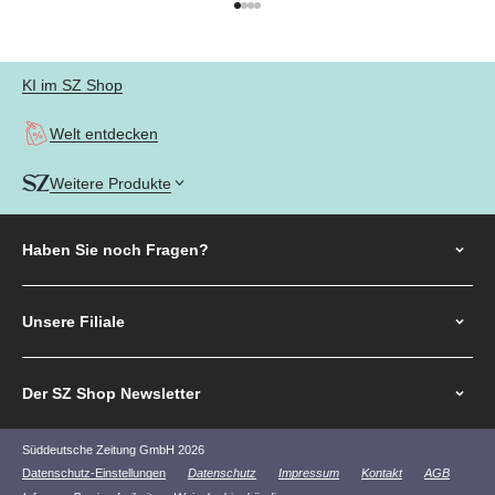
Gehe zu Element 1
Gehe zu Element 2
Gehe zu Element 3
Gehe zu Element 4
KI im SZ Shop
Welt entdecken
Weitere Produkte
Haben Sie noch
Fragen?
Unsere Filiale
Der SZ Shop Newsletter
Süddeutsche Zeitung GmbH 2026
Datenschutz-Einstellungen
Datenschutz
Impressum
Kontakt
AGB