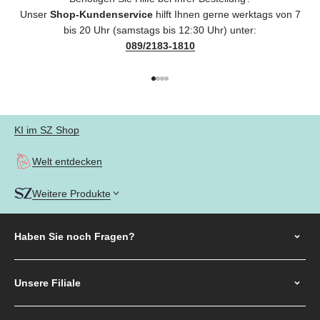
Unser
Shop-Kundenservice
hilft Ihnen gerne werktags von 7
bis 20 Uhr (samstags bis 12:30 Uhr) unter:
089/2183-1810
Gehe zu Element 1
Gehe zu Element 2
Gehe zu Element 3
Gehe zu Element 4
KI im SZ Shop
Welt entdecken
Weitere Produkte
Haben Sie noch
Fragen?
Unsere Filiale