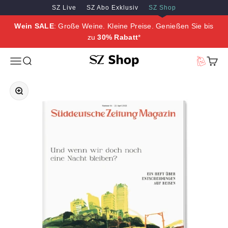
Zum Inhalt springen
Zum Hauptinhalt springen
SZ Live
SZ Abo Exklusiv
SZ Shop
Wein SALE
: Große Weine. Kleine Preise. Genießen Sie bis
zu
30% Rabatt
*
SZ Erleben
Menü
Suche
Vorteilswe
Waren
Bild vergrößern