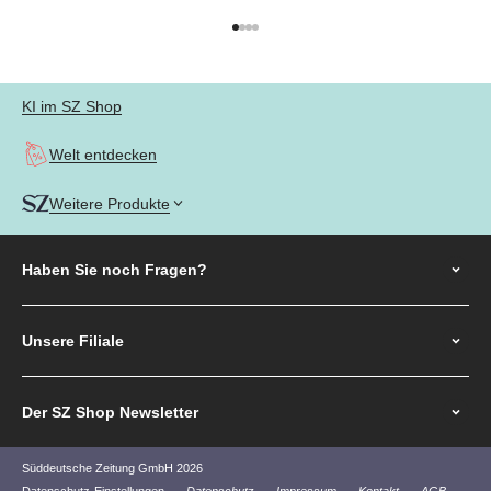
Gehe zu Element 1
Gehe zu Element 2
Gehe zu Element 3
Gehe zu Element 4
KI im SZ Shop
Welt entdecken
Weitere Produkte
Haben Sie noch
Fragen?
Unsere Filiale
Der SZ Shop Newsletter
Süddeutsche Zeitung GmbH 2026