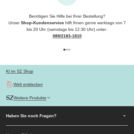
Benötigen Sie Hilfe bei Ihrer Bestellung?
Unser
Shop-Kundenservice
hilft Ihnen gerne werktags von 7
bis 20 Uhr (samstags bis 12:30 Uhr) unter:
089/2183-1810
Gehe zu Element 1
Gehe zu Element 2
Gehe zu Element 3
Gehe zu Element 4
KI im SZ Shop
Welt entdecken
Weitere Produkte
Haben Sie noch
Fragen?