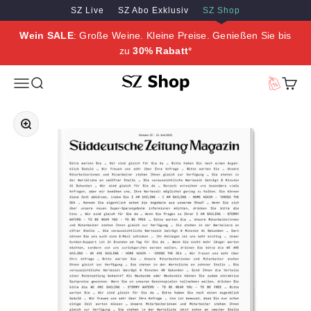
Zum Inhalt springen
Zum Hauptinhalt springen
SZ Live
SZ Abo Exklusiv
SZ Shop
Wein SALE
: Große Weine. Kleine Preise. Genießen Sie bis
zu
30% Rabatt
*
SZ Erleben
Menü
Suche
Vorteilswe
Waren
Bild vergrößern